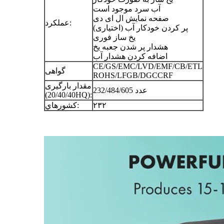
آب سرد موجود است
صفحه نمایش ال ای دی
عملکرد:
پر کردن خودکار آب (اختیاری)
یخ ساز فوری
هشدار پر شدن جعبه یخ
اضافه کردن هشدار آب
CE/GS/EMC/LVD/EMF/CB/ETL
گواهی
ROHS/LFGB/DGCCRF
مقدار بارگیری
232/484/605 عدد
(20/40/40HQ):
۲۳۲
کشورهاي: