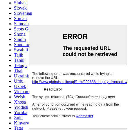
Sinhala
Slovak
Slovenian
Somali
Samoan
Scots Gaelic
Shona
Sindhi
Sundanese
Swahili
Tajik
Tamil
Telugu
Thai
Ukrainian
Urdu
Uzbek
Vietnamese
Welsh
Xhosa
Yiddish
Yoruba
Zulu
Kinyarwanda
Tatar