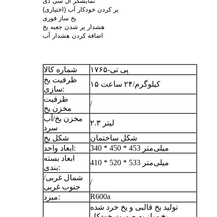
نمایشگر ال سی دی
پر کردن خودکار آب (اختیاری)
یخ ساز فوری
هشدار پر شدن جعبه یخ
اضافه کردن هشدار آب
پی تی-۱۷۶۵
شماره کالا
ظرفیت یخ
۱۵ کیلوگرم/۲۴ ساعت
سازی:
ظرفیت
/
مخزن یخ
مخزن یخ/آب
۲.۳ لیتر
سرد
شکل ساختمان
شکل یخ
340 * 450 * 453 میلی‌متر
ابعاد واحد:
ابعاد بسته
410 * 520 * 533 میلی‌متر
بندی:
شمال غربی/
/
جنوب غربی
R600a
مبرد:
تولید یخ قالبی و یخ خرد شده
یخ ساز به صورت خودکار