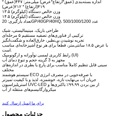
اندازه بسته‌بندی (عمق*ارتفاع*عرض) میلی‌متر: ۴۴۷(عمق) *
۴۱۹(ارتفاع) * ۲۱۲(عرض)
وزن خالص دستگاه (کیلوگرم) ۱۳.۵
وزن خالص دستگاه (کیلوگرم) ۱۴.۵
تعداد بارگیری: 20GP/40GP/40HQ، 500/1000/1200 عدد
طراحی باریک، مینیمالیستی، شیک
ترکیبی از فناوری‌های تصفیه مستقیم ۵ مرحله‌ای
تجربه نوشیدن بی‌نظیر، خارق‌العاده و شگفت‌انگیز
با عرض ۱۸.۵ سانتی‌متر، قطعاً برای هر نوع آشپزخانه‌ای مناسب
است.
رابط کاربری لمسی نوآورانه و ارگونومیک (UI)
مجهز به 3 گزینه حجم و تنوع دمای آب
سینی قابل تنظیم کاملاً مناسب برای پارچ یا بطری در اندازه‌های
مختلف
سیستم هوشمند ECO با صرفه‌جویی در مصرف انرژی
جریان آب بی‌نهایت تازه، خوشمزه، لذیذ و با کیفیت تمیزتر
استریلیزاسیون UVC-LED از بین بردن ۹۹.۹۹٪ باکتری‌ها و
میکروارگانیسم‌های منتقله از آب
برای ما ایمیل ارسال کنید
جزئیات محصول