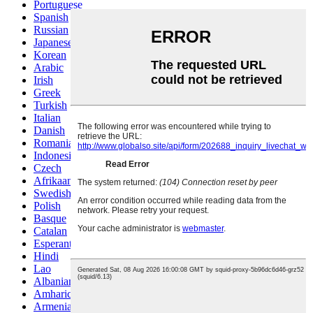
Portuguese
Spanish
Russian
Japanese
Korean
Arabic
Irish
Greek
Turkish
Italian
Danish
Romanian
Indonesian
Czech
Afrikaans
Swedish
Polish
Basque
Catalan
Esperanto
Hindi
Lao
Albanian
Amharic
Armenian