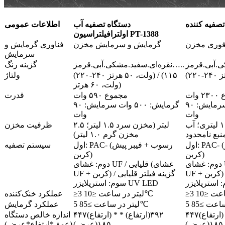
دستگاه تصفیه آب
اطلاعات عمومی
اولترافیلتراسیون PT-1388
فوری مخزن
گرمایش و سرمایش مخزن
فناوری گرمایش و
سرمایش
نقره‌ای.سفید.مشکی.آبی.قرمز…..
گزینه رنگ
(۲۲۰-۲۴۰ ولت، ۵۰ هرتز) / (۱۱۵
ولتاژ
ولت، ۶۰ هرتز)
وات
مجموع ۵۹۰ وات
قدرت
گرمایش: ۵۰۰ وات سرمایش: ۹۰
گرمایش: ۵۰۰ وات سرمایش: ۹۰
وات
وات
مخزن آب سرد ۱.۵ لیتری؛ آب
۲.۵ لیتر (مخزن سرد ۱.۵ لیتر؛
ظرفیت مخزن
نبع نامحدود
مخزن گرم ۱.۰ لیتر)
اول: PAC- (رسوب + پیش-فیبر
اول: PAC- (رسوب + فیبر پیش
سیستم تصفیه
کربن)
کربن)
دوم: غشای UF / قلیایی (غشای
دوم: غشای UF / قلیایی (غشای
UF + کربن) / گزینه فیلتر قلیایی
سوم: استریلایزر UV LED
≥3 لیتر در ساعت ≤10℃
عملکرد خنک‌کننده
5 لیتر در ساعت ≥85℃
عملکرد گرمایش
۴۴۷(ارتفاع) * ۳۹۲(ارتفاع) *
۴۴۷(ارتفاع) * ۳۹۲(ارتفاع) *
اندازه خالص دستگاه
۱۸۵(عرض)
۱۸۵(عرض)
(عمق*ارتفاع*عرض)