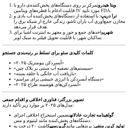
ویتا هیدرو
تمرکز بر روی دستگاه‌های پخش‌کننده‌ی دارو با
قابلیت ادغام با قطره‌های ویتامین IV مورد تأیید FDA.
ترا دریپ
: با استفاده از دستگاه‌های پخش‌کننده آب بادی و
مخازن جمع‌آوری آب باران تاشو، زندگی خارج از شبکه برق را
هدف قرار می‌دهد.
شهری
واحدهای جمع و جور و مجهز به اینترنت اشیا برای
ساکنان شهر، با قابلیت تحویل فیلتر به سبک اوبر.
کلمات کلیدی سئو برای تسلط بر رتبه‌بندی جستجو
«آبسردکن بیومتریک ۲۰۲۵»
«سیستم‌های تصفیه آب مبتنی بر بلاک چین»
«بازیافت آب خانگی با حلقه بسته»
«دستگاه آبسردکن با انرژی جنبشی برای مراسم»
«آبسردکن‌های هوشمند طراح ۲۰۲۵»
تصویر بزرگتر: فناوری اخلاقی و اقدام جمعی
مدل‌های ۲۰۲۵ بر موارد زیر تأکید دارند:
گواهینامه تجارت عادلانه
تضمین استخراج اخلاقی اجزای
دستگاه‌های پخش‌کننده مانند لیتیوم و مس.
تولید کربن منفی
: برندهایی مانند
گرین‌سیپ
کاشت ۲۰ درخت به