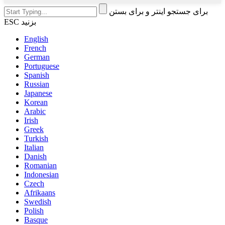
برای جستجو اینتر و برای بستن
ESC بزنید
English
French
German
Portuguese
Spanish
Russian
Japanese
Korean
Arabic
Irish
Greek
Turkish
Italian
Danish
Romanian
Indonesian
Czech
Afrikaans
Swedish
Polish
Basque