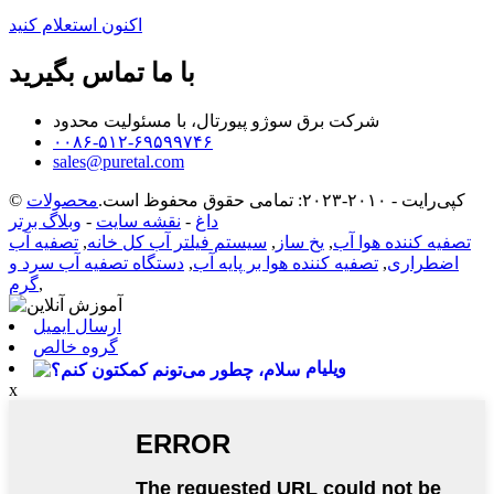
اکنون استعلام کنید
با ما تماس بگیرید
شرکت برق سوژو پیورتال، با مسئولیت محدود
۰۰۸۶-۵۱۲-۶۹۵۹۹۷۴۶
sales@puretal.com
© کپی‌رایت - ۲۰۱۰-۲۰۲۳: تمامی حقوق محفوظ است.
محصولات
داغ
-
نقشه سایت
-
وبلاگ برتر
تصفیه کننده هوا آب
,
یخ ساز
,
سیستم فیلتر آب کل خانه
,
تصفیه آب
اضطراری
,
تصفیه کننده هوا بر پایه آب
,
دستگاه تصفیه آب سرد و
,
گرم
ارسال ایمیل
گروه خالص
ویلیام
x