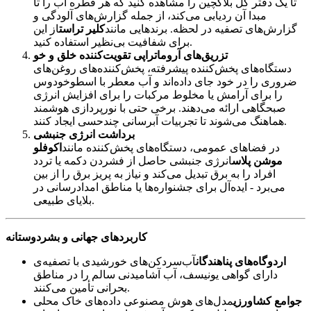
تا یک دفتر کل بلاکچین را مشاهده کنید که هر قطره آب را تا
مبدا آن ردیابی می‌کند، از جمله گزارش‌های آلودگی و
گزارش‌های تصفیه در لحظه. برندهایی مانند
کلیر تراست
از این
برای شفافیت بی‌نظیر استفاده کنید.
تزریق‌های آروماتراپی تقویت‌کننده خلق و خو
دستگاه‌های پخش‌کننده پیشرفته، پخش‌کننده‌های روغن‌های
ضروری را در خود جای داده‌اند و آب معطر با اسطوخودوس
را برای آرامش یا مخلوط مرکبات را برای افزایش انرژی
صبحگاهی ارائه می‌دهند. برخی حتی با نورپردازی هوشمند
هماهنگ می‌شوند تا تجربیات آبرسانی چندحسی ایجاد کنند.
برداشت انرژی جنبشی
در فضاهای عمومی، دستگاه‌های پخش‌کننده مانند
اکوفلو
موشن پلاس
انرژی جنبشی حاصل از فشردن دکمه یا تردد
افراد را به برق تبدیل می‌کند و نیاز به پریز برق را از بین
می‌برد - ایده‌آل برای جشنواره‌ها یا مناطق امدادرسانی در
بلایای طبیعی.
کاربردهای جهانی و بشردوستانه
اردوگاه‌های پناهندگان
آب‌سردکن‌های خورشیدی با تصفیه‌ی
دارای گواهی یونیسف، آب آشامیدنی سالم را در مناطق
بحرانی تأمین می‌کنند.
جوامع کشاورزی
مدل‌های هوش مصنوعی داده‌های خاک محلی