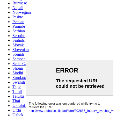
Burmese
Nepali
Norwegian
Pashto
Persian
Punjabi
Serbian
Sesotho
Sinhala
Slovak
Slovenian
Somali
Samoan
Scots Gaelic
Shona
Sindhi
Sundanese
Swahili
Tajik
Tamil
Telugu
Thai
Ukrainian
Urdu
Uzbek