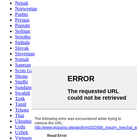
Nepali
Norwegian
Pashto
Persian
Punjabi
Serbian
Sesotho
Sinhala
Slovak
Slovenian
Somali
Samoan
Scots Gaelic
Shona
Sindhi
Sundanese
Swahili
Tajik
Tamil
Telugu
Thai
Ukrainian
Urdu
Uzbek
Vietnamese