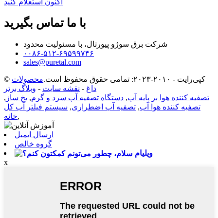
اکنون استعلام کنید
با ما تماس بگیرید
شرکت برق سوژو پیورتال، با مسئولیت محدود
۰۰۸۶-۵۱۲-۶۹۵۹۹۷۴۶
sales@puretal.com
© کپی‌رایت - ۲۰۱۰-۲۰۲۳: تمامی حقوق محفوظ است.
محصولات
داغ
-
نقشه سایت
-
وبلاگ برتر
تصفیه کننده هوا بر پایه آب
,
دستگاه تصفیه آب سرد و گرم
,
یخ ساز
,
تصفیه کننده هوا آب
,
تصفیه آب اضطراری
,
سیستم فیلتر آب کل
,
خانه
ارسال ایمیل
گروه خالص
ویلیام
x