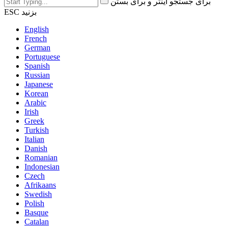
برای جستجو اینتر و برای بستن
ESC بزنید
English
French
German
Portuguese
Spanish
Russian
Japanese
Korean
Arabic
Irish
Greek
Turkish
Italian
Danish
Romanian
Indonesian
Czech
Afrikaans
Swedish
Polish
Basque
Catalan