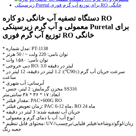
دستگاه تصفیه آب خانگی دو کاره RO
معمولی و آب گرم زیرسینکی Puretal برای
توزیع آب گرم فوری RO خانگی
* مدل شماره: PT-1138
* توان نامی: 220 ولت ~ / 50 هرتز
* توان نامی: ۱۵۸۰ وات
* دبی خروجی RO: 3.0 لیتر در دقیقه
* سرعت جریان آب گرم (≥90℃): 1.2 لیتر در دقیقه، 12 لیتر در
ساعت
* آبرسانی: آب شهری
* مخزن گرمایش: 2 لیتر، جنس SS316
ابعاد: ۱۷ * ۳۶ * ۳۸ سانتی‌متر
* مقدار فیلتر: PAC+600G RO
* زمان تعویض فیلتر: PAC 6-12 ماه، RO 24 ماه
* جریان آب تصفیه شده: 3 لیتر در دقیقه
* نوع آب: آب با دمای گرم و معمولی!
* محتوای قابل تنظیم: UV/زبان/لوگو/دوشاخه/فیلتر قلیایی/برچسب/
جعبه رنگ